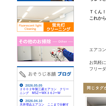
Ｔくん
これか
エアコ
お気軽
フリーダイ
2026.05.05
同じタグ
２００２年製三菱エアコン クリー
ニング MSZーWX３６JーW
2026.04.10
天井埋込エアコン ここまで分解す