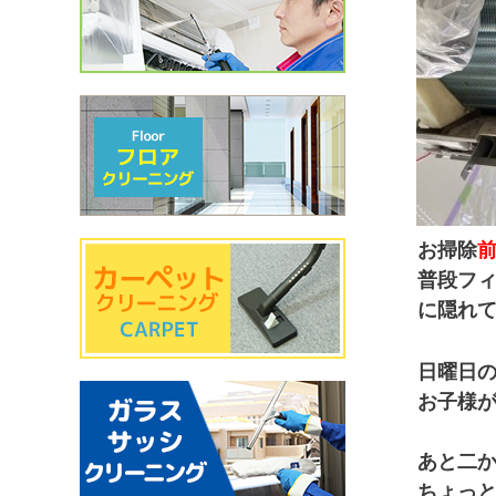
お掃除
普段フ
に隠れ
日曜日
お子様
あと二
ちょっと