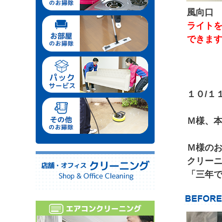
風向口
ライト
できま
１０/１
Ｍ様、
Ｍ様の
クリー
「三年