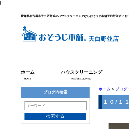
|
愛知県名古屋市天白区野並のハウスクリーニングならおそうじ本舗天白野並店にお
天白野並店
ホーム
ハウスクリーニング
HOME
HOUSE CLEANING
ホーム
>
ブログ
ブログ内検索
１０/１