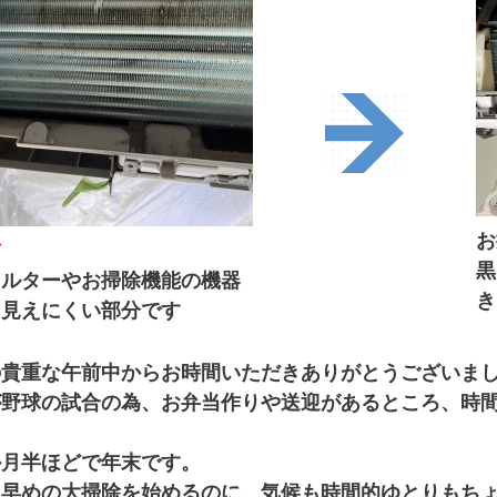
お
前
黒
ィルターやお掃除機能の機器
き
て見えにくい部分です
の貴重な午前中からお時間いただきありがとうございま
が野球の試合の為、お弁当作りや送迎があるところ、時
か月半ほどで年末です。
早めの大掃除を始めるのに、気候も時間的ゆとりもちょう