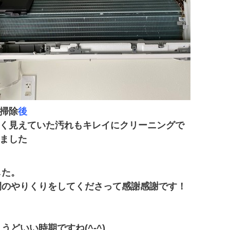
掃除
後
く見えていた汚れもキレイにクリーニングで
ました
した。
間のやりくりをしてくださって感謝感謝です！
どいい時期ですね(^-^)