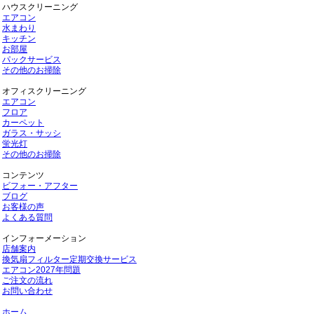
ハウスクリーニング
エアコン
水まわり
キッチン
お部屋
パックサービス
その他のお掃除
オフィスクリーニング
エアコン
フロア
カーペット
ガラス・サッシ
蛍光灯
その他のお掃除
コンテンツ
ビフォー・アフター
ブログ
お客様の声
よくある質問
インフォーメーション
店舗案内
換気扇フィルター定期交換サービス
エアコン2027年問題
ご注文の流れ
お問い合わせ
ホーム