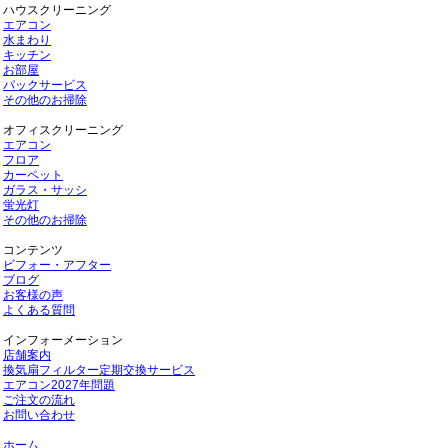
ハウスクリーニング
エアコン
水まわり
キッチン
お部屋
パックサービス
その他のお掃除
オフィスクリーニング
エアコン
フロア
カーペット
ガラス・サッシ
蛍光灯
その他のお掃除
コンテンツ
ビフォー・アフター
ブログ
お客様の声
よくある質問
インフォーメーション
店舗案内
換気扇フィルター定期交換サービス
エアコン2027年問題
ご注文の流れ
お問い合わせ
ホーム