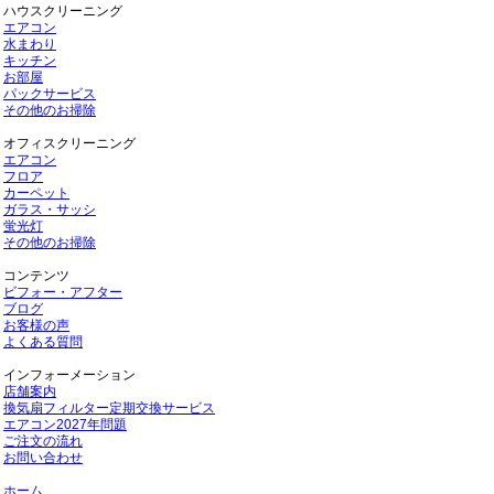
ハウスクリーニング
エアコン
水まわり
キッチン
お部屋
パックサービス
その他のお掃除
オフィスクリーニング
エアコン
フロア
カーペット
ガラス・サッシ
蛍光灯
その他のお掃除
コンテンツ
ビフォー・アフター
ブログ
お客様の声
よくある質問
インフォーメーション
店舗案内
換気扇フィルター定期交換サービス
エアコン2027年問題
ご注文の流れ
お問い合わせ
ホーム