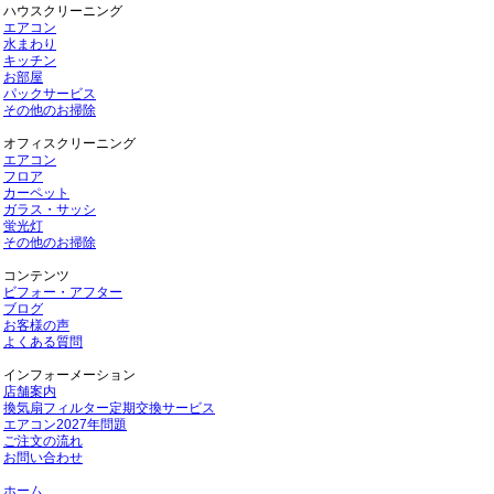
ハウスクリーニング
エアコン
水まわり
キッチン
お部屋
パックサービス
その他のお掃除
オフィスクリーニング
エアコン
フロア
カーペット
ガラス・サッシ
蛍光灯
その他のお掃除
コンテンツ
ビフォー・アフター
ブログ
お客様の声
よくある質問
インフォーメーション
店舗案内
換気扇フィルター定期交換サービス
エアコン2027年問題
ご注文の流れ
お問い合わせ
ホーム