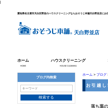
|
愛知県名古屋市天白区野並のハウスクリーニングならおそうじ本舗天白野並店にお
天白野並店
ホーム
ハウスクリーニング
HOME
HOUSE CLEANING
ホーム
>
ブログ
ブログ内検索
お引越し
落ち葉