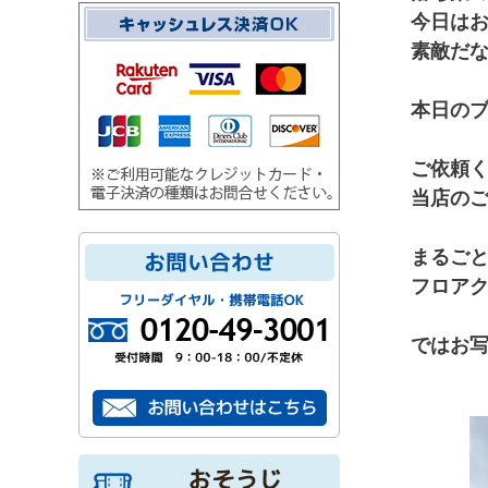
今日は
素敵だ
本日の
ご依頼
当店の
まるご
フロア
ではお