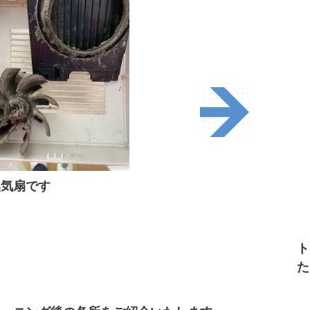
換気扇です
ト
た