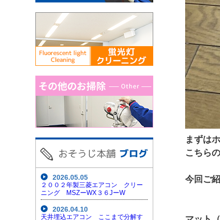
まずは
こちら
2026.05.05
今回ご
２００２年製三菱エアコン クリー
ニング MSZーWX３６JーW
2026.04.10
天井埋込エアコン ここまで分解す
マット