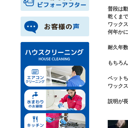
普段は
乾くま
ワック
何年か
耐久年
もちろ
ペット
ワック
説明が