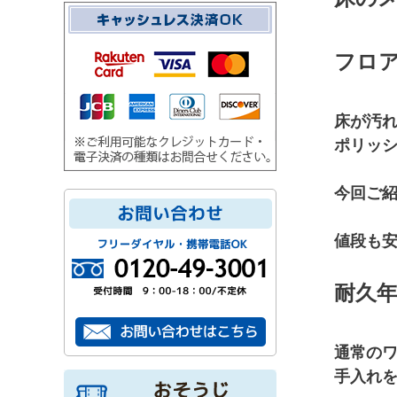
フロ
床が汚
ポリッ
今回ご
値段も
耐久
通常の
手入れ