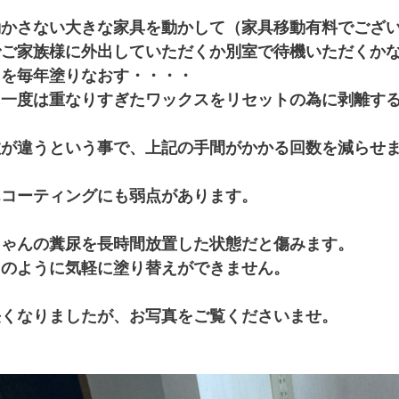
動かさない大きな家具を動かして（家具移動有料でござ
でご家族様に外出していただくか別室で待機いただくか
スを毎年塗りなおす・・・・
に一度は重なりすぎたワックスをリセットの為に剥離す
数が違うという事で、上記の手間がかかる回数を減らせ
んコーティングにも弱点があります。
ちゃんの糞尿を長時間放置した状態だと傷みます。
スのように気軽に塗り替えができません。
長くなりましたが、お写真をご覧くださいませ。