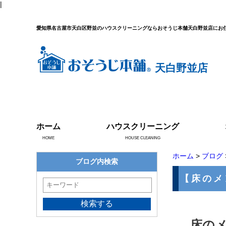
|
愛知県名古屋市天白区野並のハウスクリーニングならおそうじ本舗天白野並店にお
天白野並店
ホーム
ハウスクリーニング
HOME
HOUSE CLEANING
ホーム
>
ブログ
ブログ内検索
【床のメ
床の