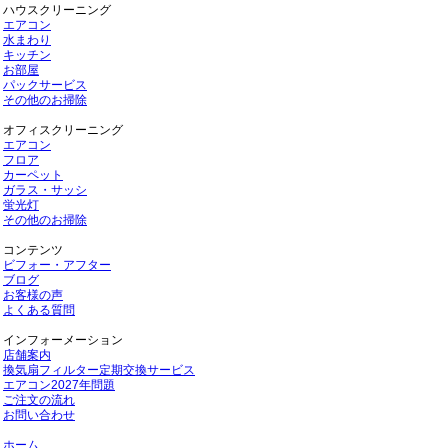
ハウスクリーニング
エアコン
水まわり
キッチン
お部屋
パックサービス
その他のお掃除
オフィスクリーニング
エアコン
フロア
カーペット
ガラス・サッシ
蛍光灯
その他のお掃除
コンテンツ
ビフォー・アフター
ブログ
お客様の声
よくある質問
インフォーメーション
店舗案内
換気扇フィルター定期交換サービス
エアコン2027年問題
ご注文の流れ
お問い合わせ
ホーム