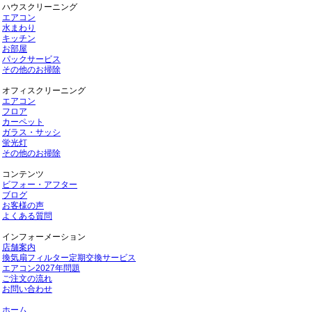
ハウスクリーニング
エアコン
水まわり
キッチン
お部屋
パックサービス
その他のお掃除
オフィスクリーニング
エアコン
フロア
カーペット
ガラス・サッシ
蛍光灯
その他のお掃除
コンテンツ
ビフォー・アフター
ブログ
お客様の声
よくある質問
インフォーメーション
店舗案内
換気扇フィルター定期交換サービス
エアコン2027年問題
ご注文の流れ
お問い合わせ
ホーム